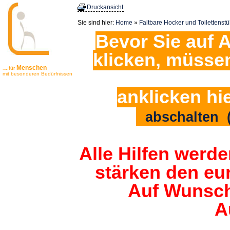
Druckansicht
Sie sind hier:
Home
»
Faltbare Hocker und Toilettenstü
Bevor Sie auf A
klicken, müsse
Menschen
..für
...
mit besonderen Bedürfnissen
anklicken hi
abschalten (
Alle Hilfen werde
stärken den eu
Auf Wunsch
A