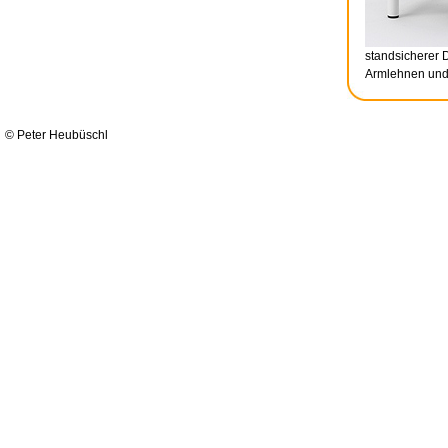
standsicherer 
Armlehnen un
© Peter Heubüschl