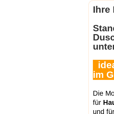
Ihre
Stan
Dusc
unte
idea
im 
Die Mo
für
Ha
und fü