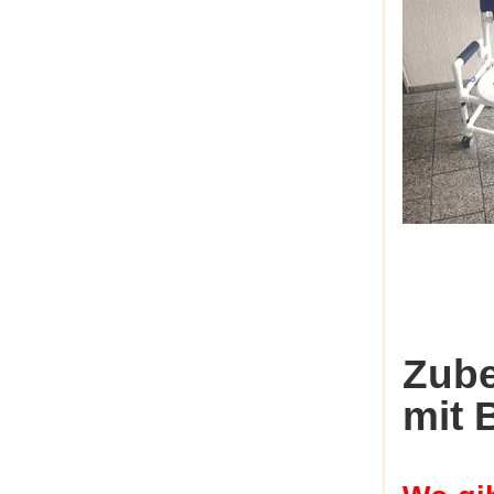
Zube
mit B