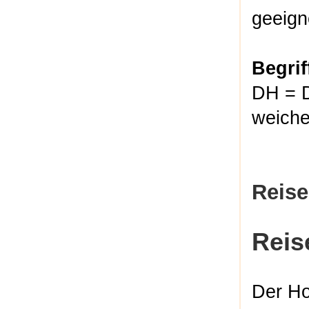
geeign
Begrif
DH = D
weich
Reise
Reis
Der Ho