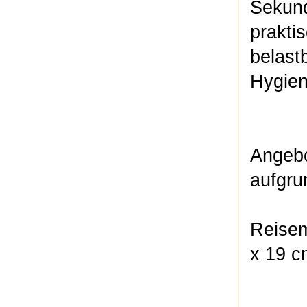
Sekund
prakti
belast
Hygien
Angebo
aufgru
Reisem
x 19 c