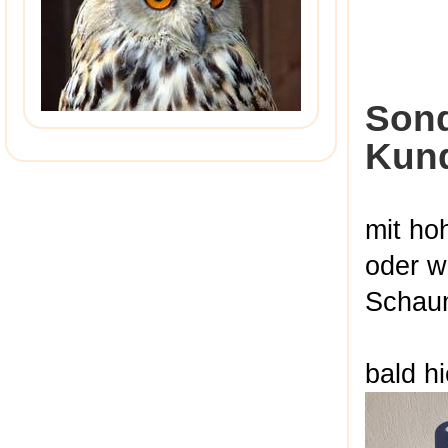
Sond
Kun
mit ho
oder w
Schau
bald h