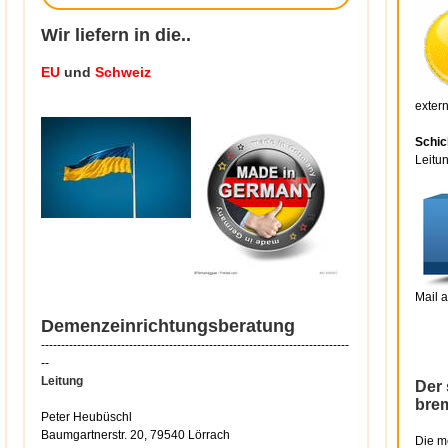
Wir liefern in die..
EU
und
Schweiz
exter
Schic
Leitu
Mail 
Demenzeinrichtungsberatung
-----------------------------------------------------------------------------
--
Leitung
Der 
brem
Peter Heubüschl
Baumgartnerstr. 20, 79540 Lörrach
Die m