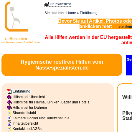
Druckansicht
Sie sind hier:
Home
»
Einführung
Bevor Sie auf Artikel, Photos od
anklicken hier:
zustim
Alle Hilfen werden in der EU hergeste
Menschen
..für
...
anti
mit besonderen Bedürfnissen
Geh
Hygienische rostfreie Hilfen vom
Nässespezialisten.de
Einführung
Wil
Hilfsmittel-Übersicht
Hilfsmittel für Heime, Kliniken, Bäder und Hotels
Hilfsmittel für Daheim
Pfle
Strandrollstuhl
Stat
Faltbare Hocker und Toilettenstühle
Inhaltsübersicht
Kontakt und AGBs