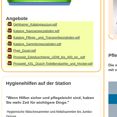
Angebote
Gehtrainer_Katalogauszug.pdf
Katalog_Naessespezialisten.pdf
Katalog_Pflege-_und_Transportpezialisten.pdf
Katalog_Sammlerspezialisten.pdf
Flyer_Dusel.pdf
Pfl
Prospekt_Edelduschliege_UDW_bis_400_kg_.pdf
Prospekt_XXL_Dusch-Toilettenstuehle_und_Hocker.pdf
Die 
mit 
Hygienehilfen auf der Station
"Wenn Hilfen sicher und pflegeleicht sind, haben
Sie mehr Zeit für wichtigere Dinge."
Hygienische Wäschesammler und Abfallsammler bis Jumbo-
Grösse