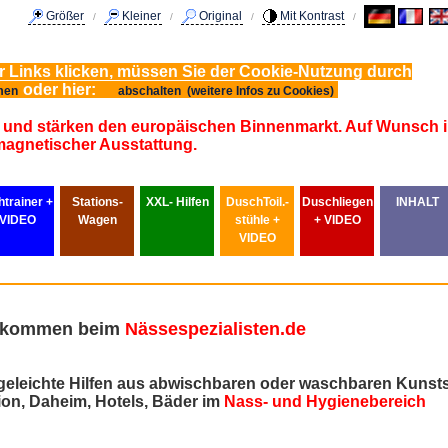
Größer
Kleiner
Original
Mit Kontrast
/
/
/
/
er Links klicken, müssen Sie der Cookie-Nutzung durch
oder hier:
men
abschalten (weitere Infos zu Cookies)
llt und stärken den europäischen Binnenmarkt. Auf Wunsch 
magnetischer Ausstattung.
trainer +
Stations-
XXL- Hilfen
DuschToil.-
Duschliegen
INHALT
VIDEO
Wagen
stühle +
+ VIDEO
VIDEO
lkommen beim
Nässespezialisten.de
geleichte Hilfen aus abwischbaren oder waschbaren Kunstst
ion, Daheim, Hotels, Bäder im
Nass- und Hygienebereich