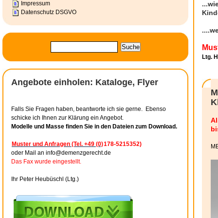
Impressum
...w
Datenschutz DSGVO
Kind
....
Mus
Ltg. 
Angebote einholen: Kataloge, Flyer
M
K
Falls Sie Fragen haben, beantworte ich sie gerne. Ebenso
schicke ich Ihnen zur Klärung ein Angebot.
Al
Modelle und Masse finden Sie in den Dateien zum Download.
bi
Muster und Anfragen (Tel. +49 (0)
178-5215352)
M
oder Mail an info@demenzgerecht.de
Das Fax wurde eingestellt.
Ihr Peter Heubüschl (Ltg.)