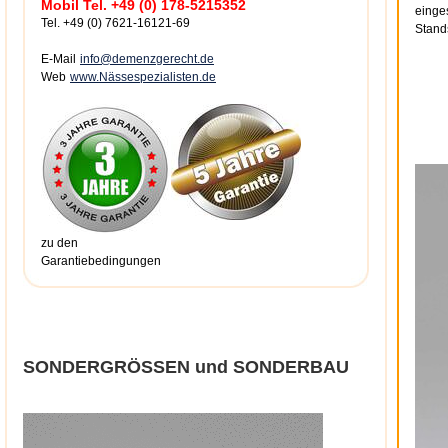
Mobil Tel. +49 (0) 178-5215352
einge
Tel. +49 (0) 7621-16121-69
Stands
E-Mail
info@demenzgerecht.de
Web
www.Nässespezialisten.de
zu den
Garantiebedingungen
SONDERGRÖSSEN und SONDERBAU