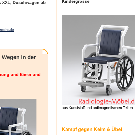
Kindergrösse
bis XXL, Duschwagen ab
echt.de
n Wegen in der
fnung und Eimer und
aus Kunststoff und antimagnetischen Teilen
Kampf gegen Keim & Übel