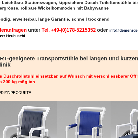
ie Leichtbau-Stationswagen, kippsichere Dusch-Toilettenstühle 
ergrösse, rollbare Wickelkommoden mit Babywanne
wendig, erweiterbar, lange Garantie, schnell trocknend
teranfragen
unter
Tel. +49-(0)178-5215352
oder
info@demenzger
Herr Heubüschl
RT-geeignete Transportstühle bei langen und kurze
linik
s Duschrollstuhl einsetzbar, auf Wunsch mit verschliessbarer Öf
s 200 kg möglich
EDIZINPRODUKTE